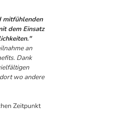
d mitfühlenden
it dem Einsatz
chkeiten."
eilnahme an
efits.
Dank
ielfältigen
n dort wo andere
hen Zeitpunkt