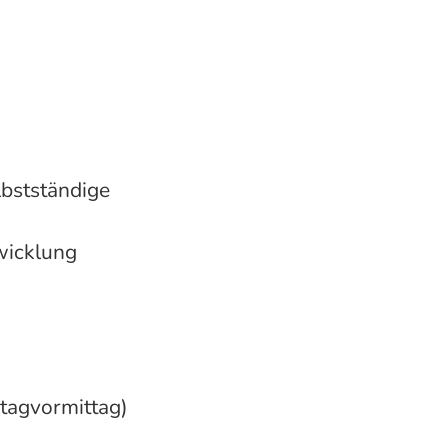
bstständige
twicklung
tagvormittag)