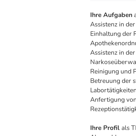
Ihre Aufgaben
a
Assistenz in de
Einhaltung der
Apothekenordn
Assistenz in de
Narkoseüberwa
Reinigung und P
Betreuung der s
Labortätigkeite
Anfertigung vo
Rezeptionstätig
Ihre Profil
als T