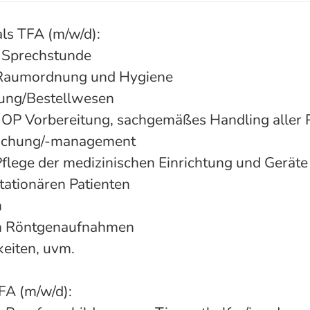
ls TFA (m/w/d):
r Sprechstunde
 Raumordnung und Hygiene
ung/Bestellwesen
r OP Vorbereitung, sachgemäßes Handling aller 
chung/-management
flege der medizinischen Einrichtung und Geräte
tationären Patienten
n
n Röntgenaufnahmen
keiten, uvm.
FA (m/w/d):