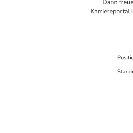
Dann freue
Karriereportal 
Positi
Stand