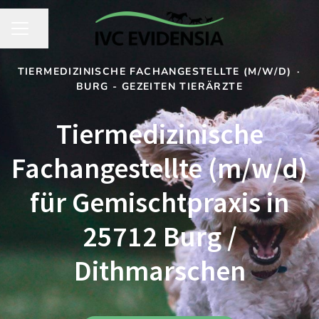
Seite teilen
KARRIEREMENÜ
TIERMEDIZINISCHE FACHANGESTELLTE (M/W/D)
·
BURG - GEZEITEN TIERÄRZTE
Tiermedizinische
Fachangestellte (m/w/d)
für Gemischtpraxis in
25712 Burg /
Dithmarschen