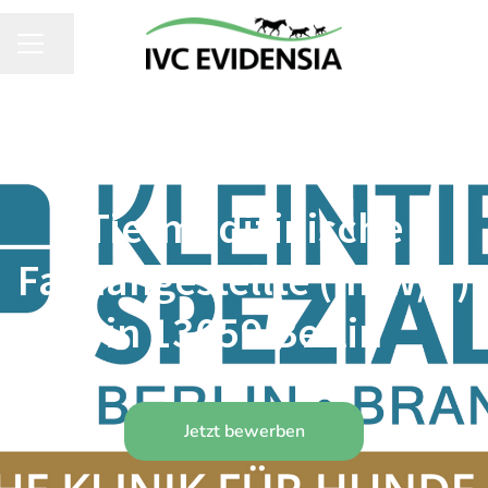
Seite teilen
KARRIEREMENÜ
TIERMEDIZINISCHE FACHANGESTELLTE (M/W/D)
·
BERLIN - KLEINTIERSPEZIALISTEN BERLIN-
BRANDENBURG
Tiermedizinische
Fachangestellte (m/w/d)
in 13059 Berlin
Jetzt bewerben