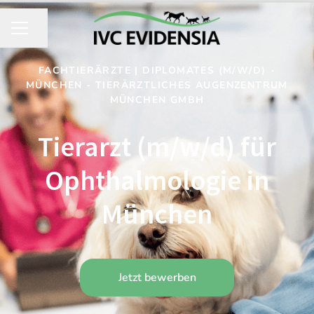
Seite teilen
KARRIEREMENÜ
FACHTIERÄRZTE | DIPLOMATES (M/W/D)
·
MÜNCHEN - TIERÄRZTLICHES AUGENZENTRUM
MÜNCHEN GMBH
Tierarzt (m/w/d) für
Ophthalmologie in
München
Jetzt bewerben