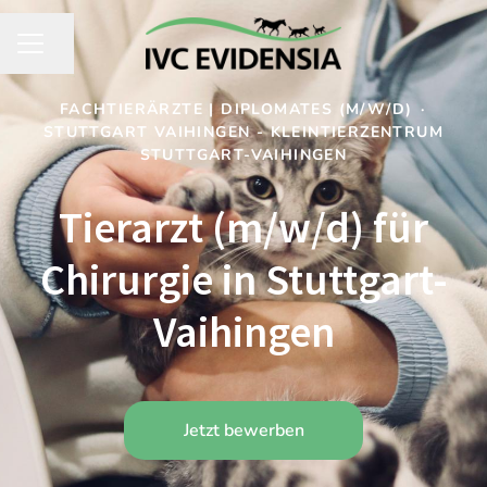
Seite teilen
KARRIEREMENÜ
FACHTIERÄRZTE | DIPLOMATES (M/W/D)
·
STUTTGART VAIHINGEN - KLEINTIERZENTRUM
STUTTGART-VAIHINGEN
Tierarzt (m/w/d) für
Chirurgie in Stuttgart-
Vaihingen
Jetzt bewerben