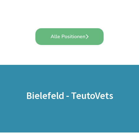
Praktikum
Administration
Zentrales Team
Alle Positionen
Bielefeld - TeutoVets