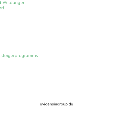
ad Wildungen
orf
insteigerprogramms
evidensiagroup.de