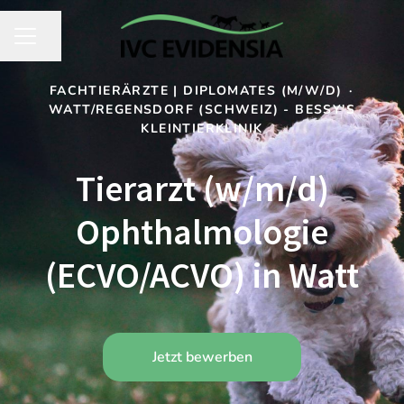
Seite teilen
KARRIEREMENÜ
FACHTIERÄRZTE | DIPLOMATES (M/W/D)
·
WATT/REGENSDORF (SCHWEIZ) - BESSY'S
KLEINTIERKLINIK
Tierarzt (w/m/d)
Ophthalmologie
(ECVO/ACVO) in Watt
Jetzt bewerben