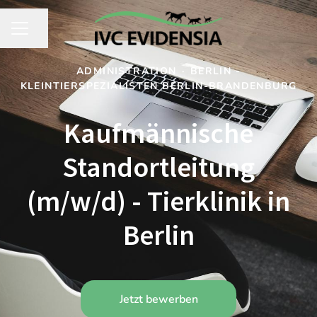
Seite teilen
KARRIEREMENÜ
ADMINISTRATION
·
BERLIN -
KLEINTIERSPEZIALISTEN BERLIN-BRANDENBURG
Kaufmännische
Standortleitung
(m/w/d) - Tierklinik in
Berlin
Jetzt bewerben