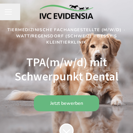
Seite teilen
KARRIEREMENÜ
TIERMEDIZINISCHE FACHANGESTELLTE (M/W/D)
·
WATT/REGENSDORF (SCHWEIZ) - BESSY'S
KLEINTIERKLINIK
TPA(m/w/d) mit
Schwerpunkt Dental
Jetzt bewerben