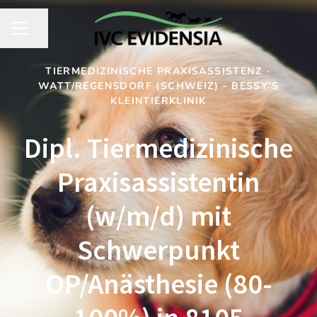
Seite teilen
KARRIEREMENÜ
TIERMEDIZINISCHE PRAXISASSISTENZ
·
WATT/REGENSDORF (SCHWEIZ) - BESSY'S
KLEINTIERKLINIK
Dipl. Tiermedizinische
Praxisassistentin
(w/m/d) mit
Schwerpunkt
OP/Anästhesie (80-